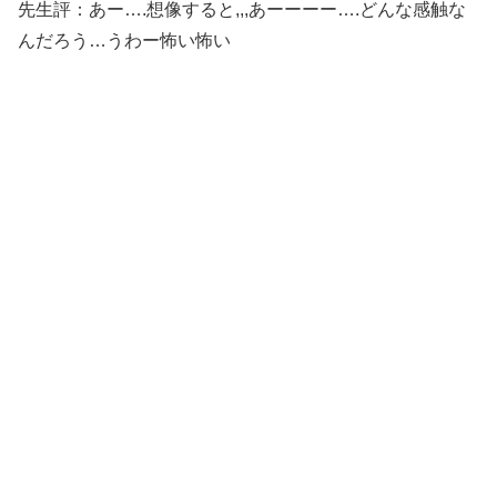
先生評：あー….想像すると,,,あーーーー….どんな感触な
んだろう…うわー怖い怖い