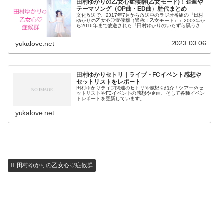
田村ゆかりの乙女心症候群(乙女モード)！企画や
テーマソング（OP曲・ED曲）歴代まとめ
文化放送で、2017年7月から放送中のラジオ番組の『田村
ゆかりの乙女心♡症候群（通称：乙女モード）』2003年か
ら2016年まで放送された『田村ゆかりのいたずら黒うさ
ぎ』終了後、1年3ヶ月ぶりに田村ゆかりさんのラジオが放
送開始とあって、ファ...
2023.03.06
yukalove.net
田村ゆかりセトリ｜ライブ・FCイベント感想や
セットリストをレポート
田村ゆかりライブ関連のセトリや感想を紹介！ツアーのセ
ットリストやFCイベントの感想や企画、そして各種イベン
トレポートを更新しています。
yukalove.net
田村ゆかりの乙女心♡症候群