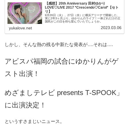
【感想】20th Anniversary 田村ゆかり
LOVE♡LIVE 2017 *Crescendo♡Carol*【セト
リ】
9月26日（火）、27日（水）に横浜アリーナで開催した、
実に2年3ヶ月ぶり。ゆかりんのライブ！一体どれだけの王
国民がこの日を待ち望んでいたでしょうか。
2023.03.06
yukalove.net
しかし、そんな熱の残る中新たな発表が….それは….
アビスパ福岡の試合にゆかりんがゲ
スト出演！
めざましテレビ presents T-SPOOK」
に出演決定！
というすさまじいニュース。