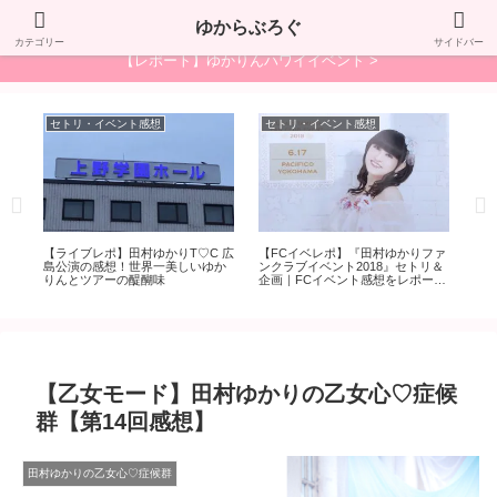
"ゆかり"が"LOVE"な"ブログ"で、ゆからぶろぐ！
ゆからぶろぐ
カテゴリー
サイドバー
【レポート】ゆかりんハワイイベント >
セトリ・イベント感想
セトリ・イベント感想
セ
【ライブレポ】田村ゆかりT♡C 広
【FCイベレポ】『田村ゆかりファ
【
*のセ
島公演の感想！世界一美しいゆか
ンクラブイベント2018』セトリ＆
マ
りんとツアーの醍醐味
企画｜FCイベント感想をレポー
て
ト！
【乙女モード】田村ゆかりの乙女心♡症候
群【第14回感想】
田村ゆかりの乙女心♡症候群