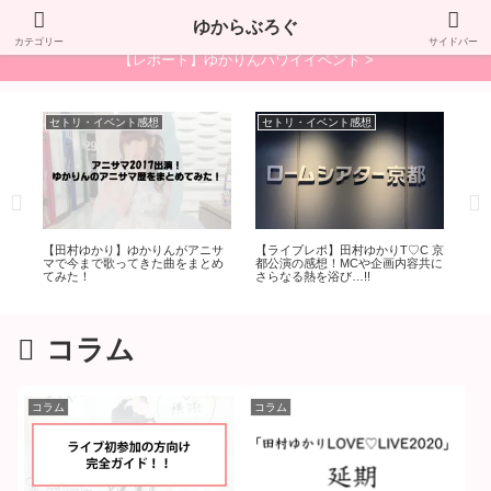
"ゆかり"が"LOVE"な"ブログ"で、ゆからぶろぐ！
ゆからぶろぐ
カテゴリー
サイドバー
【レポート】ゆかりんハワイイベント >
セトリ・イベント感想
セトリ・イベント感想
セ
スデ
【田村ゆかり】ゆかりんがアニサ
【ライブレポ】田村ゆかりT♡C 京
【ラ
企画
マで今まで歌ってきた曲をまとめ
都公演の感想！MCや企画内容共に
シフ
てみた！
さらなる熱を浴び…!!
ら
コラム
コラム
コラム