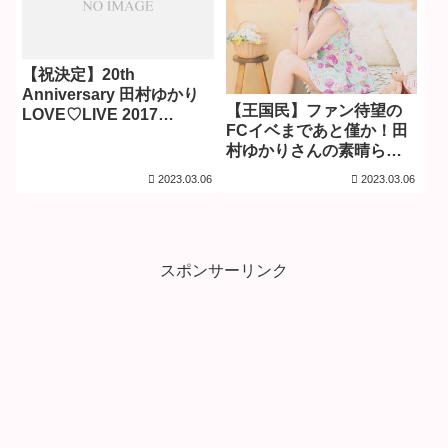
【祝決定】20th
Anniversary 田村ゆかり
【王国民】ファン待望の
LOVE♡LIVE 2017
FCイベまであと僅か！田
Crescendo♡Carol の意
村ゆかりさんの素晴らし
味を想像すると楽しみす
さをただただ綴る
ぎる
2023.03.06
2023.03.06
スポンサーリンク