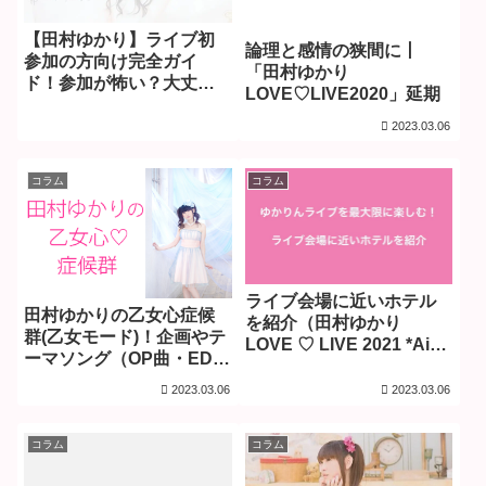
【田村ゆかり】ライブ初
論理と感情の狭間に丨
参加の方向け完全ガイ
「田村ゆかり
ド！参加が怖い？大丈
LOVE♡LIVE2020」延期
夫！
2023.03.06
コラム
コラム
ライブ会場に近いホテル
田村ゆかりの乙女心症候
を紹介（田村ゆかり
群(乙女モード)！企画やテ
LOVE ♡ LIVE 2021 *Airy-
ーマソング（OP曲・ED
Fairy Twintail*）
曲）歴代まとめ
2023.03.06
2023.03.06
コラム
コラム