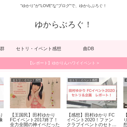
"ゆかり"が"LOVE"な"ブログ"で、ゆからぶろぐ！
ゆからぶろぐ！
群
セトリ・イベント感想
曲DB
【レポート】ゆかりんハワイイベント >
セトリ・イベント感想
セトリ・イベント感想
り
【王国民】田村ゆかり
【感想】田村ゆかり FC
像
FCイベント2017終了！
イベント2020！ファン
全力全開の神イベだった
クラブイベントのセトリ