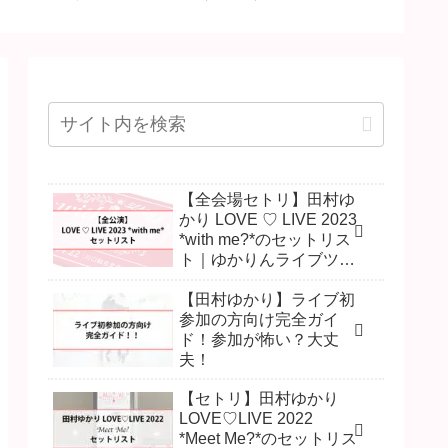
王国民との絆
ー初日は新しいゆかりん
｜ゆかりっ
を感じさせる？
Japa
レポ】
【全会場セトリ】田村ゆ
かり LOVE ♡ LIVE 2023
*with me?*のセットリス
ト｜ゆかりんライブツア
ー
【田村ゆかり】ライブ初
参加の方向け完全ガイ
ド！参加が怖い？大丈
夫！
【セトリ】田村ゆかり
LOVE♡LIVE 2022
*Meet Me?*のセットリス