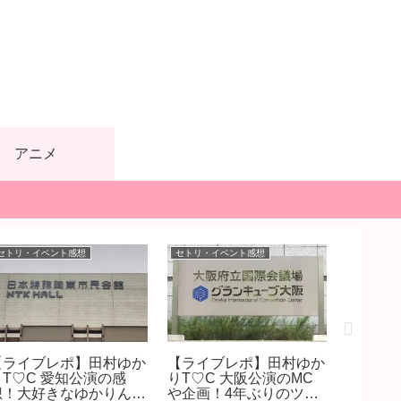
アニメ
セトリ・イベント感想
セトリ・イベント感想
セトリ・イ
【ライブレポ】田村ゆか
【ライブレポ】田村ゆか
【セト
りT♡C 愛知公演の感
りT♡C 大阪公演のMC
ェスの
想！大好きなゆかりんと
や企画！4年ぶりのツア
画・イ