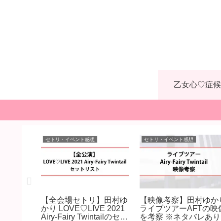
乙女心♡症候
セトリ・イベント感想
セトリ・イベント感想
田村ゆか
【全会場セトリ】田村ゆ
【映像考察】田村ゆか
演（神戸
かり LOVE♡LIVE 2021
ライブツアーAFTの映
感想！
Airy-Fairy Twintailのセッ
を考察 ※ネタバレあり