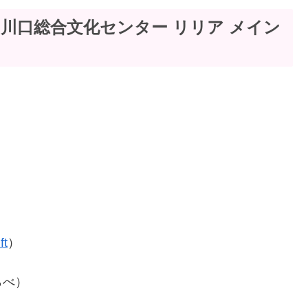
：川口総合文化センター リリア メイン
ft
）
らべ）