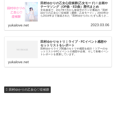
田村ゆかりの乙女心症候群(乙女モード)！企画や
テーマソング（OP曲・ED曲）歴代まとめ
文化放送で、2017年7月から放送中のラジオ番組の『田村
ゆかりの乙女心♡症候群（通称：乙女モード）』2003年か
ら2016年まで放送された『田村ゆかりのいたずら黒うさ
ぎ』終了後、1年3ヶ月ぶりに田村ゆかりさんのラジオが放
送開始とあって、ファ...
2023.03.06
yukalove.net
田村ゆかりセトリ｜ライブ・FCイベント感想や
セットリストをレポート
田村ゆかりライブ関連のセトリや感想を紹介！ツアーのセ
ットリストやFCイベントの感想や企画、そして各種イベン
トレポートを更新しています。
yukalove.net
田村ゆかりの乙女心♡症候群