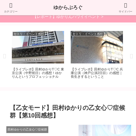
"ゆかり"が"LOVE"な"ブログ"で、ゆからぶろぐ！
ゆからぶろぐ
カテゴリー
サイドバー
【レポート】ゆかりんハワイイベント >
セトリ・イベント感想
セトリ・イベント感想
セ
【ライブレポ】田村ゆかりT♡C 東
【ライブレポ】田村ゆかりT♡C 兵
【ラ
*のセ
京公演（中野初日）の感想！ゆか
庫公演（神戸公演2日目）の感想｜
岡公
ア
りんというプロフェッショナル
長生きするということ
別
【乙女モード】田村ゆかりの乙女心♡症候
群【第10回感想】
田村ゆかりの乙女心♡症候群